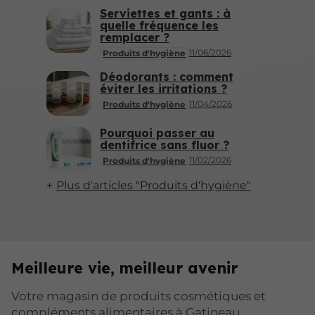
Serviettes et gants : à
quelle fréquence les
remplacer ?
11/06/2026
Produits d'hygiène
Déodorants : comment
éviter les irritations ?
11/04/2026
Produits d'hygiène
Pourquoi passer au
dentifrice sans fluor ?
11/02/2026
Produits d'hygiène
Plus d'articles "Produits d'hygiène"
Meilleure vie, meilleur avenir
Votre magasin de produits cosmétiques et
compléments alimentaires à Gatineau