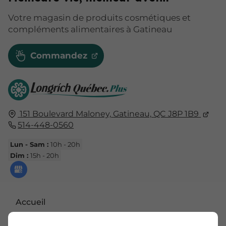
Votre magasin de produits cosmétiques et
compléments alimentaires à Gatineau
Commandez
151 Boulevard Maloney,
Gatineau,
QC J8P 1B9
514-448-0560
Lun - Sam :
10h - 20h
Dim :
15h - 20h
Accueil
Nous contacter